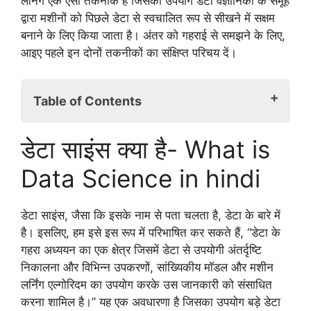
लर्निंग एक ऐसी तकनीक है जिसका उपयोग डेटा वैज्ञानिकों के समूह
द्वारा मशीनों को पिछले डेटा से स्वचालित रूप से सीखने में सक्षम
बनाने के लिए किया जाता है। अंतर को गहराई से समझने के लिए,
आइए पहले इन दोनों तकनीकों का संक्षिप्त परिचय दें।
Table of Contents
डेटा साइंस क्या है- What is Data Science in
डेटा साइंस क्या है- What is
hindi
मशीन लर्निंग क्या है- What is machine learning
Data Science in hindi
in hindi
डेटा साइंस में मशीन लर्निंग का उपयोग कहाँ किया जाता है
डेटा साइंस, जैसा कि इसके नाम से पता चलता है, डेटा के बारे में
व्यावसायिक आवश्यकताएँ:
है। इसलिए, हम इसे इस रूप में परिभाषित कर सकते हैं, “डेटा के
डेटा अधिग्रहण:
गहरा अध्ययन का एक क्षेत्र जिसमें डेटा से उपयोगी अंतर्दृष्टि
डाटा प्रोसेसिंग:
निकालना और विभिन्न उपकरणों, सांख्यिकीय मॉडल और मशीन
डेटा एक्सप्लोरेशन:
लर्निंग एल्गोरिदम का उपयोग करके उस जानकारी को संसाधित
मॉडलिंग:
करना शामिल है।” यह एक अवधारणा है जिसका उपयोग बड़े डेटा
तैनाती और अनुकूलन: