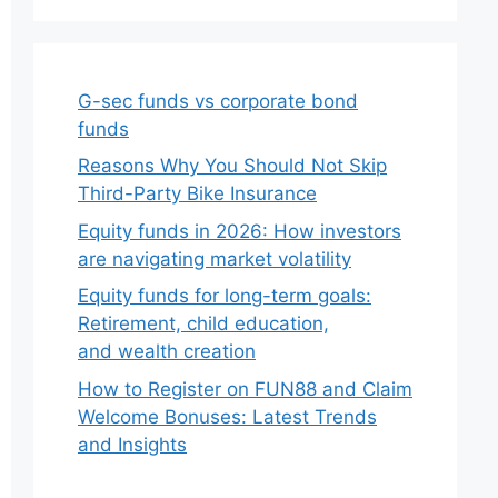
G-sec funds vs corporate bond
funds
Reasons Why You Should Not Skip
Third-Party Bike Insurance
Equity funds in 2026: How investors
are navigating market volatility
Equity funds for long-term goals:
Retirement, child education,
and wealth creation
How to Register on FUN88 and Claim
Welcome Bonuses: Latest Trends
and Insights