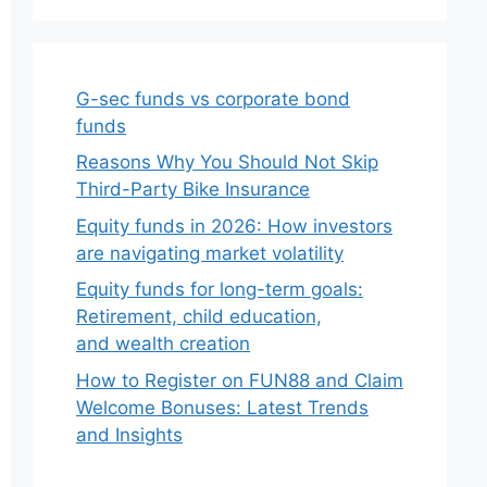
G-sec funds vs corporate bond
funds
Reasons Why You Should Not Skip
Third-Party Bike Insurance
Equity funds in 2026: How investors
are navigating market volatility
Equity funds for long-term goals:
Retirement, child education,
and wealth creation
How to Register on FUN88 and Claim
Welcome Bonuses: Latest Trends
and Insights