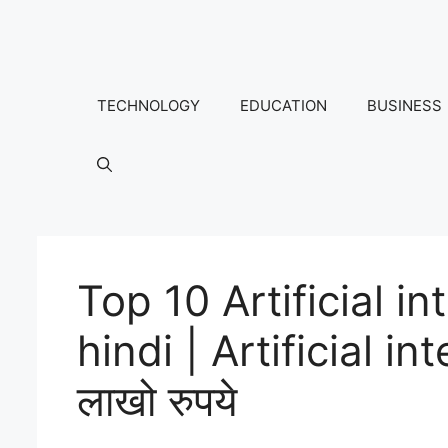
Skip
to
content
TECHNOLOGY
EDUCATION
BUSINESS
Top 10 Artificial in
hindi | Artificial in
लाखो रुपये