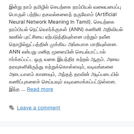
இன்று நாம் தமிழில் செயற்கை நரம்பியல் வலையமைப்பு
பொருள் பற்றிய தகவல்களைத் தருவோம் (Artificial
Neural Network Meaning In Tamil). செயற்கை
நரம்பியல் நெட்வொர்க்குகள் (ANN) கணினி அறிவியல்
உலகில் புரட்சியை ஏற்படுத்தியுள்ளன மற்றும் நவீன
தொழில்நுட்பத்தின் முக்கிய அங்கமாக மாறியுள்ளன.
ANN என்பது மனித மூளையின் செயல்பாட்டால்
ஈர்க்கப்பட்ட ஒரு வகை இயந்திர கற்றல் ஆகும். அவை
தரவுகளிலிருந்து கற்றுக்கொள்ளவும், வடிவங்களை
அடையாளம் காணவும், அந்தத் தரவின் அடிப்படையில்
கணிப்புகளைச் செய்யவும் வடிவமைக்கப்பட்டுள்ளன.
இந்த …
Read more
Leave a comment