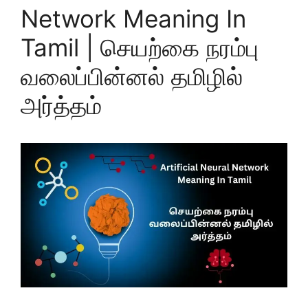
Network Meaning In
Tamil | செயற்கை நரம்பு
வலைப்பின்னல் தமிழில்
அர்த்தம்