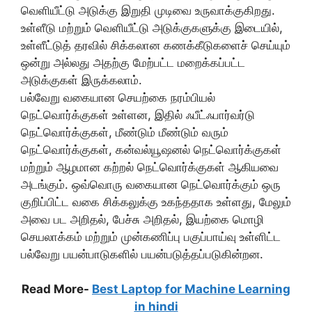
வெளியீட்டு அடுக்கு இறுதி முடிவை உருவாக்குகிறது.
உள்ளீடு மற்றும் வெளியீட்டு அடுக்குகளுக்கு இடையில்,
உள்ளீட்டுத் தரவில் சிக்கலான கணக்கீடுகளைச் செய்யும்
ஒன்று அல்லது அதற்கு மேற்பட்ட மறைக்கப்பட்ட
அடுக்குகள் இருக்கலாம்.
பல்வேறு வகையான செயற்கை நரம்பியல்
நெட்வொர்க்குகள் உள்ளன, இதில் ஃபீட்ஃபார்வர்டு
நெட்வொர்க்குகள், மீண்டும் மீண்டும் வரும்
நெட்வொர்க்குகள், கன்வல்யூஷனல் நெட்வொர்க்குகள்
மற்றும் ஆழமான கற்றல் நெட்வொர்க்குகள் ஆகியவை
அடங்கும். ஒவ்வொரு வகையான நெட்வொர்க்கும் ஒரு
குறிப்பிட்ட வகை சிக்கலுக்கு உகந்ததாக உள்ளது, மேலும்
அவை பட அறிதல், பேச்சு அறிதல், இயற்கை மொழி
செயலாக்கம் மற்றும் முன்கணிப்பு பகுப்பாய்வு உள்ளிட்ட
பல்வேறு பயன்பாடுகளில் பயன்படுத்தப்படுகின்றன.
Read More-
Best Laptop for Machine Learning
in hindi