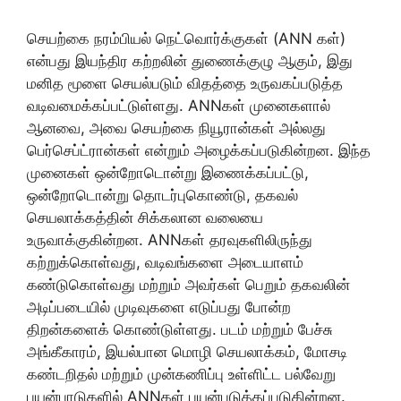
செயற்கை நரம்பியல் நெட்வொர்க்குகள் (ANN கள்)
என்பது இயந்திர கற்றலின் துணைக்குழு ஆகும், இது
மனித மூளை செயல்படும் விதத்தை உருவகப்படுத்த
வடிவமைக்கப்பட்டுள்ளது. ANNகள் முனைகளால்
ஆனவை, அவை செயற்கை நியூரான்கள் அல்லது
பெர்செப்ட்ரான்கள் என்றும் அழைக்கப்படுகின்றன. இந்த
முனைகள் ஒன்றோடொன்று இணைக்கப்பட்டு,
ஒன்றோடொன்று தொடர்புகொண்டு, தகவல்
செயலாக்கத்தின் சிக்கலான வலையை
உருவாக்குகின்றன. ANNகள் தரவுகளிலிருந்து
கற்றுக்கொள்வது, வடிவங்களை அடையாளம்
கண்டுகொள்வது மற்றும் அவர்கள் பெறும் தகவலின்
அடிப்படையில் முடிவுகளை எடுப்பது போன்ற
திறன்களைக் கொண்டுள்ளது. படம் மற்றும் பேச்சு
அங்கீகாரம், இயல்பான மொழி செயலாக்கம், மோசடி
கண்டறிதல் மற்றும் முன்கணிப்பு உள்ளிட்ட பல்வேறு
பயன்பாடுகளில் ANNகள் பயன்படுத்தப்படுகின்றன.