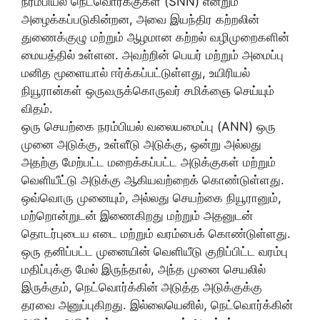
நரம்பியல் நெட்வொர்க்குகள் (SNN) என்றும்
அழைக்கப்படுகின்றன, அவை இயந்திர கற்றலின்
துணைக்குழு மற்றும் ஆழமான கற்றல் வழிமுறைகளின்
மையத்தில் உள்ளன. அவற்றின் பெயர் மற்றும் அமைப்பு
மனித மூளையால் ஈர்க்கப்பட்டுள்ளது, உயிரியல்
நியூரான்கள் ஒருவருக்கொருவர் சமிக்ஞை செய்யும்
விதம்.
ஒரு செயற்கை நரம்பியல் வலையமைப்பு (ANN) ஒரு
முனை அடுக்கு, உள்ளீடு அடுக்கு, ஒன்று அல்லது
அதற்கு மேற்பட்ட மறைக்கப்பட்ட அடுக்குகள் மற்றும்
வெளியீட்டு அடுக்கு ஆகியவற்றைக் கொண்டுள்ளது.
ஒவ்வொரு முனையும், அல்லது செயற்கை நியூரானும்,
மற்றொன்றுடன் இணைகிறது மற்றும் அதனுடன்
தொடர்புடைய எடை மற்றும் வரம்பைக் கொண்டுள்ளது.
ஒரு தனிப்பட்ட முனையின் வெளியீடு குறிப்பிட்ட வரம்பு
மதிப்புக்கு மேல் இருந்தால், அந்த முனை செயலில்
இருக்கும், நெட்வொர்க்கின் அடுத்த அடுக்குக்கு
தரவை அனுப்புகிறது. இல்லையெனில், நெட்வொர்க்கின்