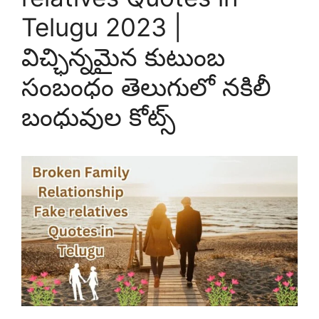
Telugu 2023 |
విచ్ఛిన్నమైన కుటుంబ
సంబంధం తెలుగులో నకిలీ
బంధువుల కోట్స్