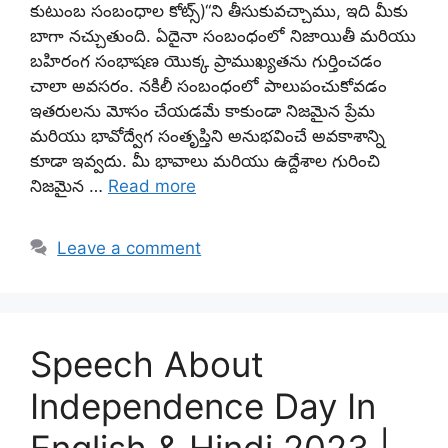
కుటుంబ సంబంధాల కోట్స్)“ని తీసుకువచ్చాము, ఇది మీకు
బాగా నచ్చుతుంది. ఏదైనా సంబంధంలో నిజాయితీ మరియు
బహిరంగ సంభాషణ యొక్క ప్రాముఖ్యతను గుర్తించడం
చాలా అవసరం. నకిలీ సంబంధంలో పాలుపంచుకోవడం
ఇతరులను మోసం చేయడమే కాకుండా నిజమైన ప్రేమ
మరియు భావోద్వేగ సంతృప్తిని అనుభవించే అవకాశాన్ని
కూడా ఇవ్వదు. మీ భావాలు మరియు ఉద్దేశాల గురించి
నిజమైన …
Read more
Leave a comment
Speech About
Independence Day In
English & Hindi 2023 |