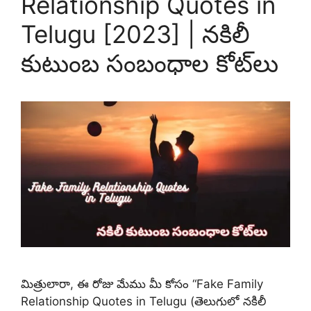
Relationship Quotes in
Telugu [2023] | నకిలీ
కుటుంబ సంబంధాల కోట్‌లు
మిత్రులారా, ఈ రోజు మేము మీ కోసం “Fake Family
Relationship Quotes in Telugu (తెలుగులో నకిలీ