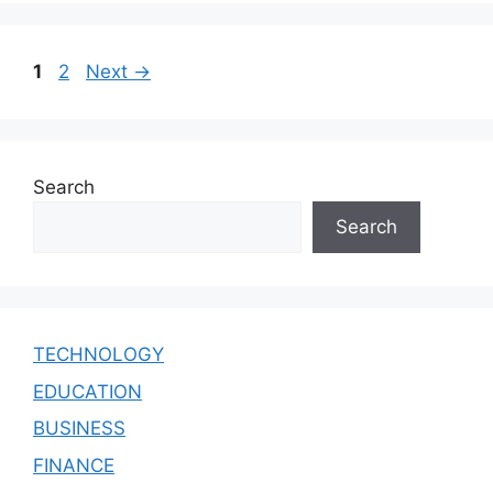
Page
Page
1
2
Next
→
Search
Search
TECHNOLOGY
EDUCATION
BUSINESS
FINANCE