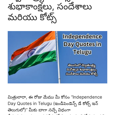
శుభాకాంక్షలు, సందేశాలు
మరియు కోట్స్
మిత్రులారా, ఈ రోజు మేము మీ కోసం “Independence
Day Quotes in Telugu (ఇండిపెండెన్స్ డే కోట్స్ ఇన్
తెలుగులో)” మీకు బాగా నచ్చే విధంగా