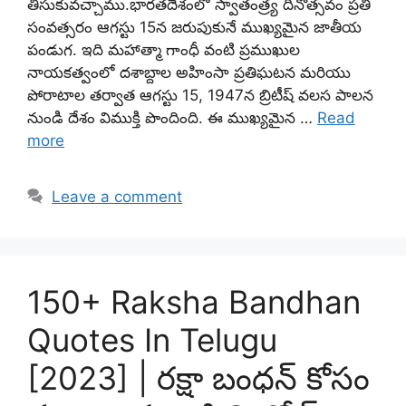
తీసుకువచ్చాము.భారతదేశంలో స్వాతంత్ర్య దినోత్సవం ప్రతి
సంవత్సరం ఆగస్టు 15న జరుపుకునే ముఖ్యమైన జాతీయ
పండుగ. ఇది మహాత్మా గాంధీ వంటి ప్రముఖుల
నాయకత్వంలో దశాబ్దాల అహింసా ప్రతిఘటన మరియు
పోరాటాల తర్వాత ఆగస్టు 15, 1947న బ్రిటీష్ వలస పాలన
నుండి దేశం విముక్తి పొందింది. ఈ ముఖ్యమైన …
Read
more
Leave a comment
150+ Raksha Bandhan
Quotes In Telugu
[2023] | రక్షా బంధన్ కోసం