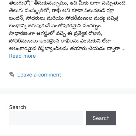
తెలుగులో)” తీసుకువచ్చాము, ఇది మీకు బాగా నచ్చుతుంది.
తెలుగు సంస్కృతిలో, రాఖీ అని కూడా పిలువబడే రక్షా
బంధన్, సోదరులు మరియు సోదరీమణుల మధ్య పవిత్ర
బంధాన్ని జరుపుకునే సంతోషకరమైన సందర్భం.
సాధారణంగా ఆగస్టులో వచ్చే ఈ ప్రత్యేక రోజున,
సోదరీమణులు అందమైన రాఖీలను ఎంచుకుని లేదా
అలంకారమైన రిస్ట్‌బ్యాండ్‌లను తయారు చేయడం ద్వారా …
Read more
Leave a comment
Search
Search