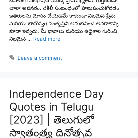
బహిరంగ సంభాషణ యొక్క ప్రాముఖ్యతను గుర్తించడం
చాలా అవసరం. నకిలీ సంబంధంలో పాలుపంచుకోవడం
ఇతరులను మోసం చేయడమే కాకుండా నిజమైన ప్రేమ
మరియు భావోద్వేగ సంతృప్తిని అనుభవించే అవకాశాన్ని
కూడా ఇవ్వదు. మీ భావాలు మరియు ఉద్దేశాల గురించి
నిజమైన …
Read more
Leave a comment
Independence Day
Quotes in Telugu
[2023] | తెలుగులో
స్వాతంత్ర్య దినోత్సవ