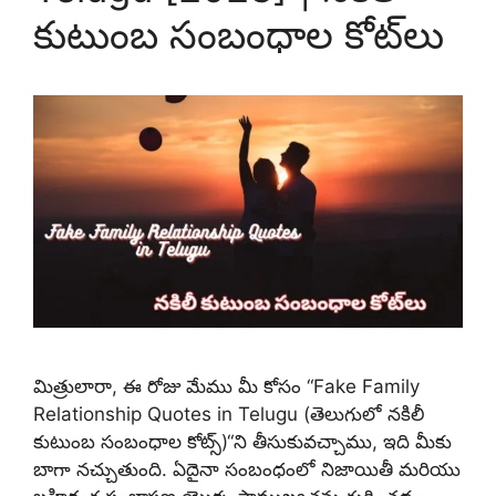
కుటుంబ సంబంధాల కోట్‌లు
మిత్రులారా, ఈ రోజు మేము మీ కోసం “Fake Family
Relationship Quotes in Telugu (తెలుగులో నకిలీ
కుటుంబ సంబంధాల కోట్స్)“ని తీసుకువచ్చాము, ఇది మీకు
బాగా నచ్చుతుంది. ఏదైనా సంబంధంలో నిజాయితీ మరియు