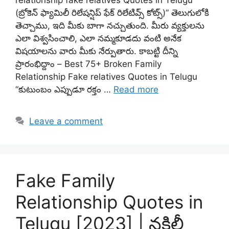
relationship fake relatives Quotes in Telugu
(బ్రోకెన్ ఫ్యామిలీ రిలేషన్షిప్ ఫేక్ రిలేటివ్స్ కోట్స్)” తెలుగులోకి
తెచ్చాము, ఇది మీకు బాగా నచ్చుతుంది. మీరు వ్యక్తులను
ఎలా విశ్వసించాలి, ఎలా నమ్మకూడదు వంటి అనేక
విషయాలను వారు మీకు నేర్పుతారు. కాబట్టి దీన్ని
ప్రారంభిద్దాం – Best 75+ Broken Family
Relationship Fake relatives Quotes in Telugu
“కుటుంబం ఎప్పుడూ రక్తం …
Read more
Leave a comment
Fake Family
Relationship Quotes in
Telugu [2023] | నకిలీ