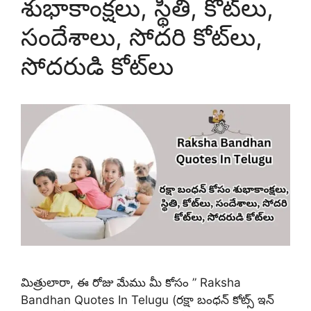
శుభాకాంక్షలు, స్థితి, కోట్‌లు,
సందేశాలు, సోదరి కోట్‌లు,
సోదరుడి కోట్‌లు
మిత్రులారా, ఈ రోజు మేము మీ కోసం ” Raksha
Bandhan Quotes In Telugu (రక్షా బంధన్ కోట్స్ ఇన్