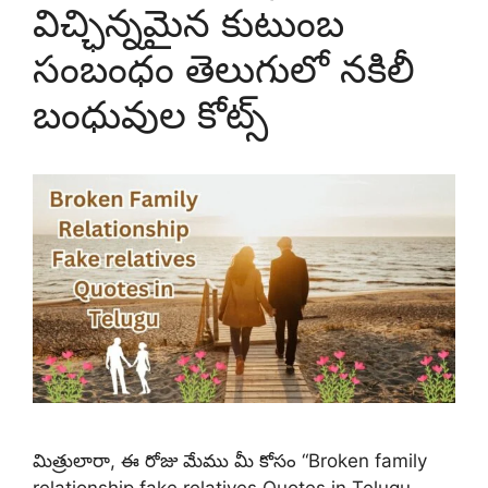
విచ్ఛిన్నమైన కుటుంబ
సంబంధం తెలుగులో నకిలీ
బంధువుల కోట్స్
మిత్రులారా, ఈ రోజు మేము మీ కోసం “Broken family