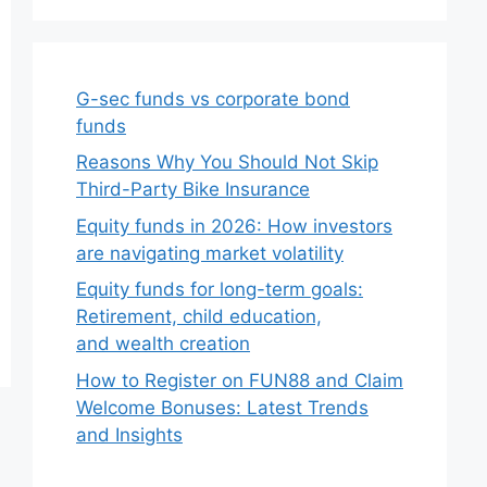
G-sec funds vs corporate bond
funds
Reasons Why You Should Not Skip
Third-Party Bike Insurance
Equity funds in 2026: How investors
are navigating market volatility
Equity funds for long-term goals:
Retirement, child education,
and wealth creation
How to Register on FUN88 and Claim
Welcome Bonuses: Latest Trends
and Insights