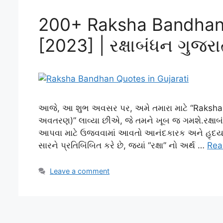
200+ Raksha Bandhan 
[2023] | રક્ષાબંધન ગુજ
આજે, આ શુભ અવસર પર, અમે તમારા માટે “Raksha Ba
અવતરણ)” લાવ્યા છીએ, જે તમને ખૂબ જ ગમશે.રક્ષા
આપવા માટે ઉજવવામાં આવતો આનંદકારક અને હૃદયસ્પર્શી
સારને પ્રતિબિંબિત કરે છે, જ્યાં “રક્ષા” નો અર્થ …
Rea
Leave a comment