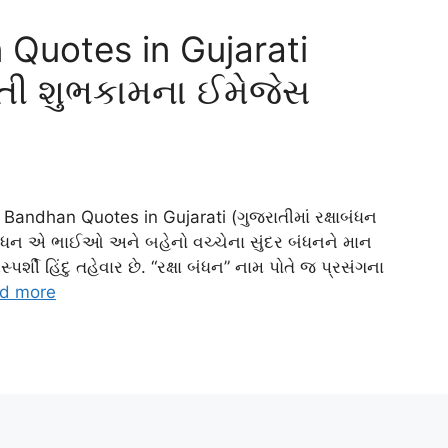
Quotes in Gujarati
રાતી શુભકામના ઈમેજેસ
ndhan Quotes in Gujarati (ગુજરાતીમાં રક્ષાબંધન
બંધન એ ભાઈઓ અને બહેનો વચ્ચેના સુંદર બંધનને માન
 હિંદુ તહેવાર છે. “રક્ષા બંધન” નામ પોતે જ પ્રસંગના
d more