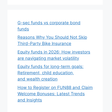
G-sec funds vs corporate bond
funds
Reasons Why You Should Not Skip
Third-Party Bike Insurance
Equity funds in 2026: How investors
are navigating market volatility
Equity funds for long-term goals:
Retirement, child education,
and wealth creation
How to Register on FUN88 and Claim
Welcome Bonuses: Latest Trends
and Insights